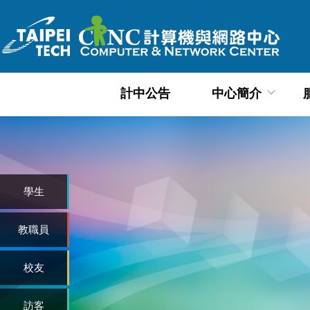
跳
到
主
要
內
計中公告
中心簡介
容
區
學生
教職員
校友
訪客