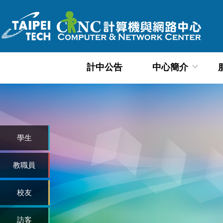
跳
到
主
要
內
計中公告
中心簡介
容
區
學生
教職員
校友
訪客