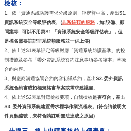
檢核：
1、依「資通系統防護需求分級原則」評定普中高，產出
S1.
資訊系統安全等級評估表
。
(
非系統類的服務
，如:設備、顧
問案等...可以不用寫S1.「資訊系統安全等級評估表」，但
是檔名需要註記非系統類服務並一併上傳)
2、依上述S1表單評定等級對應「資通系統防護基準」的控
制措施及參考「委外資訊系統簽約注意事項參考範本」草擬
合約內容。
3、與廠商溝通協調合約內容初議草約，產出
S2. 委外資訊
系統合約書或招標規格書草案或需求建議書
。
4、依上述S2表單對應檢核要項，自我檢核
是否符合，
產出
S3. 委外資訊系統建置需求標準作業流程表。(符合請敍明文
件頁數編號，未符合請註明無法達成之原因)