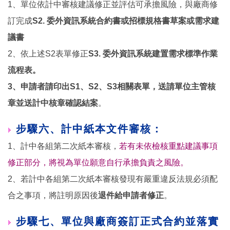
1、單位依計中審核建議修正並評估可承擔風險，與廠商修
訂完成
S2. 委外資訊系統合約書或招標規格書草案或需求建
議書
2、依上述S2表單修正
S3. 委外資訊系統建置需求標準作業
流程表。
3、申請者請印出S1、S2、S3相關表單，送請單位主管核
章並送計中核章確認結案
。
步驟六、計中紙本文件審核：
1、計中各組第二次紙本審核，
若有未依檢核重點建議事項
修正部分，將視為單位願意自行承擔負責之風險。
2、若計中各組第二次紙本審核發現有嚴重違反法規必須配
合之事項，將註明原因後
退件給申請者修正
。
步驟七、單位與廠商簽訂正式合約並落實