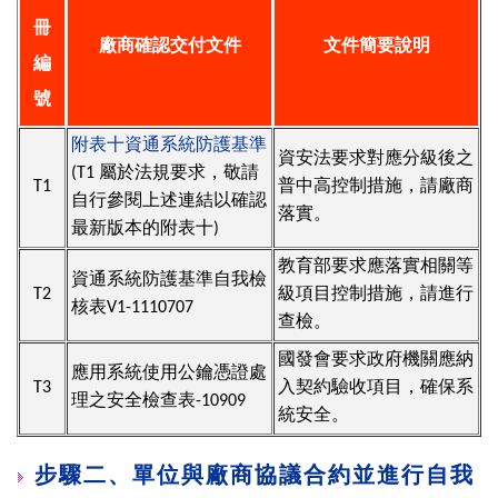
冊
廠商確認交付文件
文件簡要說明
編
號
附表十資通系統防護基準
資安法要求對應分級後之
(T1 屬於法規要求，敬請
T1
普中高控制措施，請廠商
自行參閱上述連結以確認
落實。
最新版本的附表十)
教育部要求應落實相關等
資通系統防護基準自我檢
T2
級項目控制措施，請進行
核表V1-1110707
查檢。
國發會要求政府機關應納
應用系統使用公鑰憑證處
T3
入契約驗收項目，確保系
理之安全檢查表-10909
統安全。
步驟二、單位與廠商協議合約並進行自我