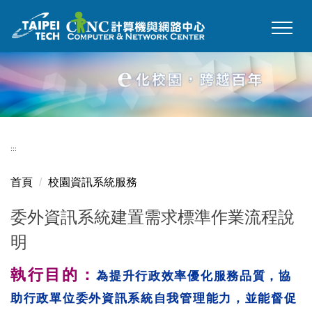
跳
到
主
要
內
容
區
:::
首頁
校園資訊系統服務
委外資訊系統建置需求標準作業流程說
明
執行目的：
為提升行政效率優化服務品質，協
助行政單位委外資訊系統自我管理能力，並能督促