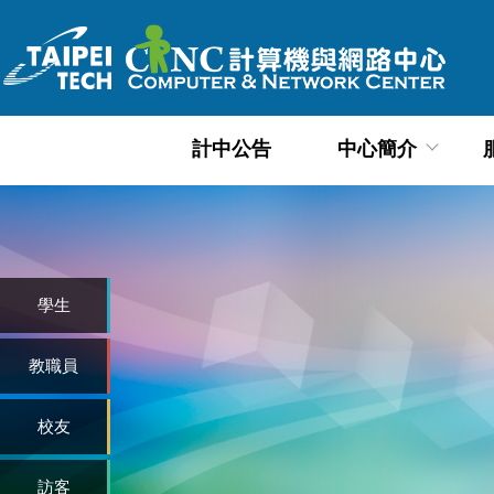
跳
到
主
要
內
計中公告
中心簡介
容
區
學生
教職員
校友
訪客