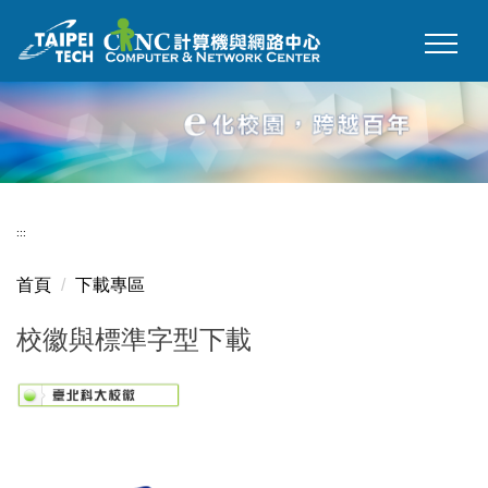
跳
到
主
要
內
容
區
:::
首頁
下載專區
校徽與標準字型下載