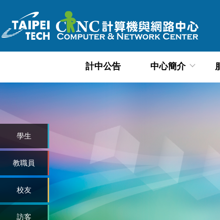
跳
到
主
要
內
計中公告
中心簡介
容
區
學生
教職員
校友
訪客