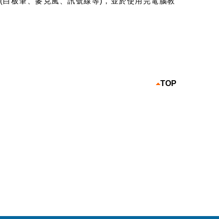
(白板筆、麥克風、訊號線等)，並於使用完電腦教
TOP