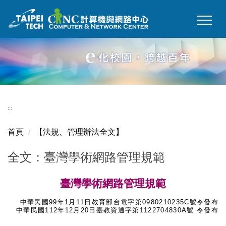
跳
到
主
要
內
容
區
:::
首頁
【法規、管理辦法全文】
全文：臺灣學術網路管理規範
臺灣學術網路管理規範
中華民國99年1月11日教育部台電字第0980210235C號令發布
中華民國112年12月20日臺教資通字第1122704830A號 令發布