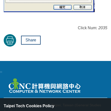
Click Num:
2035
Share
:::
1, Sec. 3, Zhongxiao East Rd. Taipei, Taiwan (General Studies
Taipei Tech Cookies Policy