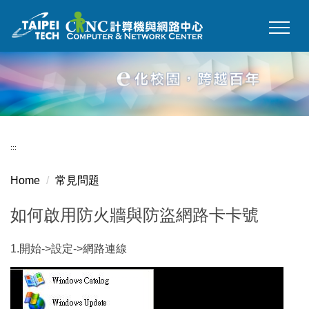
Jump
to
the
main
content
block
:::
Home
常見問題
如何啟用防火牆與防盜網路卡卡號
1.開始->設定->網路連線