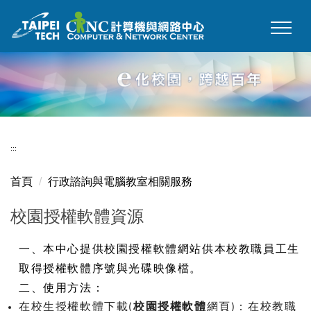
跳
到
主
要
內
容
區
:::
首頁
行政諮詢與電腦教室相關服務
校園授權軟體資源
一、本中心提供校園授權軟體網站供本校教職員工生
取得授權軟體序號與光碟映像檔。
二、使用方法：
在校生授權軟體下載(
校園授權軟體
網頁)：在校教職