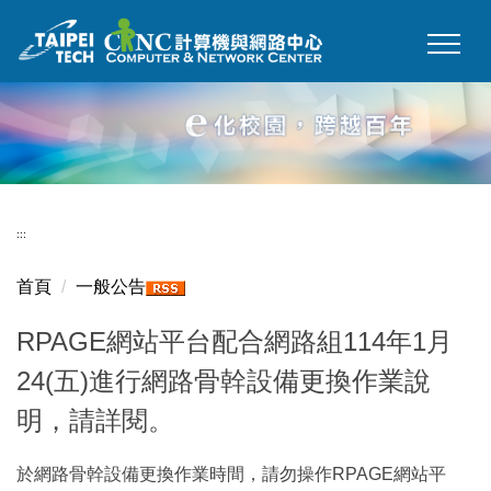
跳
到
主
要
內
容
區
:::
首頁
一般公告
RPAGE網站平台配合網路組114年1月
24(五)進行網路骨幹設備更換作業說
明，請詳閱。
於網路骨幹設備更換作業時間，請勿操作RPAGE網站平