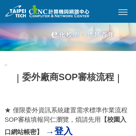
跳
到
主
要
內
容
區
:::
委外廠商SOP審核流程
★ 僅限委外資訊系統建置需求標準作業流程
SOP審核填報同仁瀏覽，煩請先用
【校園入
→登入
口網站帳密】