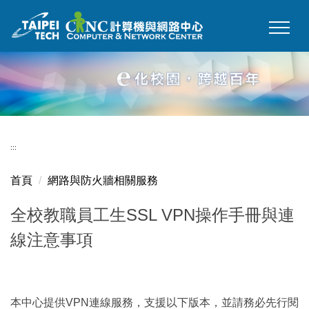
跳
到
主
要
內
容
區
:::
首頁
網路與防火牆相關服務
全校教職員工生SSL VPN操作手冊與連
線注意事項
本中心提供VPN連線服務，
支援以下版本，並請務必先行閱