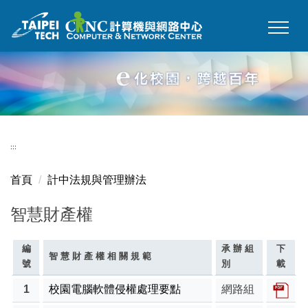
跳
到
主
要
內
容
區
:::
首頁
計中法規與管理辦法
智慧財產權
編
承 辦 組
下
智 慧 財 產 權 相 關 規 範
號
別
載
1
校園電腦軟體侵權處理要點
網路組