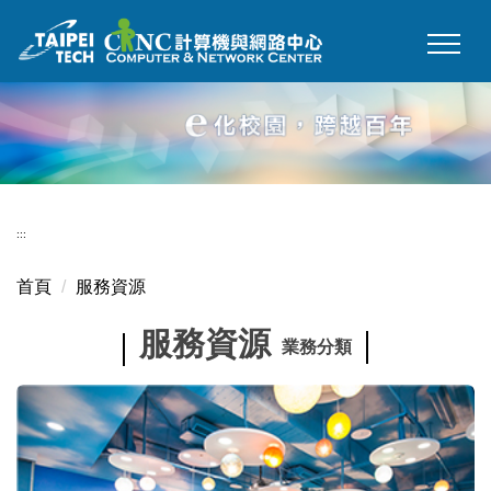
跳
到
主
要
內
容
區
:::
首頁
服務資源
服務資源
業務分類